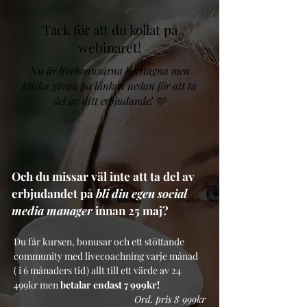
Tack för att du kollat på
webinaret!
Nu är livebonusarna borttagna men
klicka gärna på länken nedan för att ta
del av ditt erbjudande! 🩷
Och du missar väl inte att ta del av
erbjudandet på
bli din egen social
media manager
innan 25 maj?
Du får kursen, bonusar och ett stöttande
community med livecoachning varje månad
( i 6 månaders tid) allt till ett värde av 24
499kr men
betalar endast 7 999kr!
Ord. pris 8 999kr