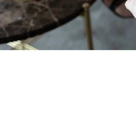
Sarah Nyman
hej@socialmediapaws.se