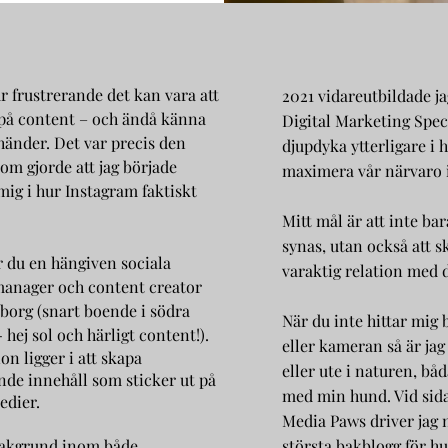
ur frustrerande det kan vara att
2021 vidareutbildade j
 på content – och ändå känna
Digital Marketing Specia
 händer. Det var precis den
djupdyka ytterligare i 
om gjorde att jag började
maximera vår närvaro i
mig i hur Instagram faktiskt
Mitt mål är att inte bar
synas, utan också att s
r du en hängiven sociala
varaktig relation med 
anager och content creator
borg (snart boende i södra
När du inte hittar mi
 hej sol och härligt content!).
eller kameran så är jag 
on ligger i att skapa
eller ute i naturen, bå
de innehåll som sticker ut på
med min hund. Vid sid
edier.
Media Paws driver jag 
akgrund inom både
största bakblogg för hu