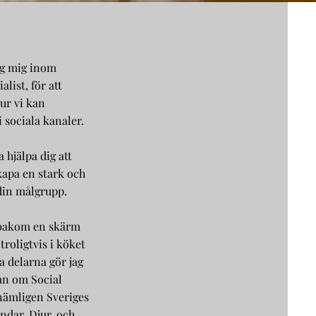
ag mig inom
list, för att
hur vi kan
 sociala kanaler.
a hjälpa dig att
kapa en stark och
din målgrupp.
g bakom en skärm
troligtvis i köket
da delarna gör jag
an om Social
nämligen Sveriges
ndar. Djur, och