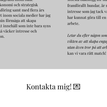
ekonomi och strategisk
framförallt hundar, är 
föring samt med flera års
intresse som jag tack v
t inom sociala medier har jag
har kunnat göra till en
min förmåga att skapa
arbete.
kt innehåll som inte bara syns
å väcker intresse och
Letar du efter någon som
on.
vikten av att skapa eng
utan även tror på att ar
kan vi vara rätt match!
Kontakta mig! 💌