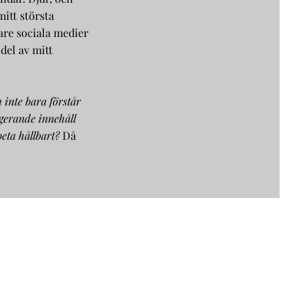
mitt största
are sociala medier
 del av mitt
 inte bara förstår
agerande innehåll
beta hållbart?
Då