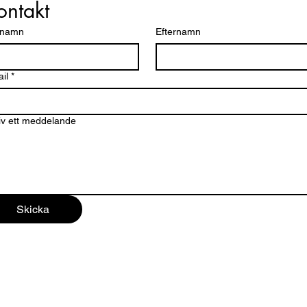
ontakt
rnamn
Efternamn
il
*
iv ett meddelande
Skicka