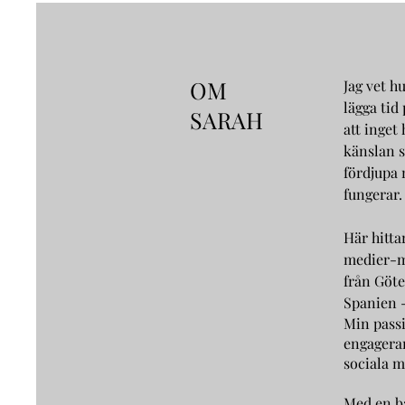
OM
Jag vet h
lägga tid
SARAH
att inget
känslan s
fördjupa 
fungerar.
Här hitta
medier-m
från Göte
Spanien -
Min passi
engageran
sociala m
Med en b