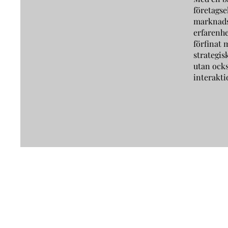
företags
marknads
erfarenhe
förfinat 
strategis
utan ocks
interakti