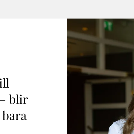
ll
– blir
 bara