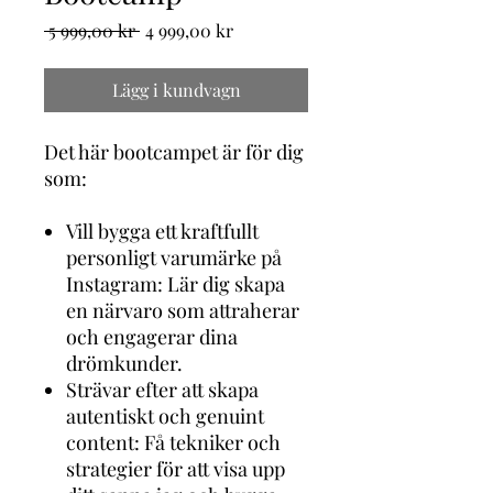
Ordinarie
Reapris
 5 999,00 kr 
4 999,00 kr
pris
Lägg i kundvagn
Det här bootcampet är för dig
som:
Vill bygga ett kraftfullt
personligt varumärke på
Instagram: Lär dig skapa
en närvaro som attraherar
och engagerar dina
drömkunder.
Strävar efter att skapa
autentiskt och genuint
content: Få tekniker och
strategier för att visa upp