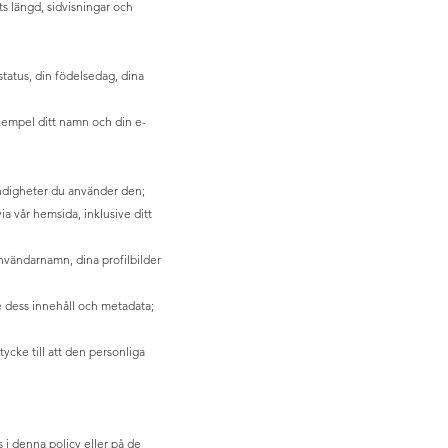
s längd, sidvisningar och
status, din födelsedag, dina
xempel ditt namn och din e-
ändigheter du använder den;
a vår hemsida, inklusive ditt
användarnamn, dina profilbilder
ve dess innehåll och metadata;
cke till att den personliga
 i denna policy eller på de