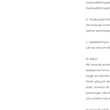
marknadsföringsänd
marknadsföringsä
K. Tredje parts he
Vår hemsida innehål
parters sekretessp
L. Uppdatering av
Låt oss veta om de
M. Kakor
Vår hemsida använd
webbserver till en
begär en sida från
förblir giltig til
sidan, kommer att 
personligen identi
och erhållen från 
Vi använder både 