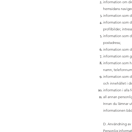
information om di
hemsidans naviger
information som du
information som du
profilbilder, intr
information som d
postadress;
information som d
information som g
information som ha
namn, telefonnumm
information som du
och innehållet i di
information i alla
all annan personlig
Innan du lämnar ut
informationen båd
D. Användning av 
Personlig informat