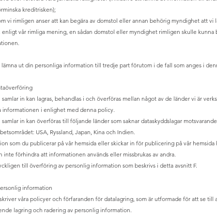
rminska kreditrisken);
 som vi rimligen anser att kan begära av domstol eller annan behörig myndighet att vi
enligt vår rimliga mening, en sådan domstol eller myndighet rimligen skulle kunna 
ationen.
 lämna ut din personliga information till tredje part förutom i de fall som anges i den
ataöverföring
 samlar in kan lagras, behandlas i och överföras mellan något av de länder vi är verks
a informationen i enlighet med denna policy.
 samlar in kan överföras till följande länder som saknar dataskyddslagar motsvarande
etsområdet: USA, Ryssland, Japan, Kina och Indien.
ion som du publicerar på vår hemsida eller skickar in för publicering på vår hemsida k
an inte förhindra att informationen används eller missbrukas av andra.
kligen till överföring av personlig information som beskrivs i detta avsnitt F.
ersonlig information
kriver våra policyer och förfaranden för datalagring, som är utformade för att se till att
nde lagring och radering av personlig information.