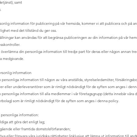
etjänst); samt
.
onlig information för publicering på vår hemsida, kommer vi att publicera och på a
lighet med det tillstånd du ger oss.
ällningar kan användas för att begränsa publiceringen av din information på vår he
sskontroller.
 överlämna din personliga information till tredje part för deras eller någon annan tr
iga medgivande.
rsonlig information
n personliga information till någon av våra anställda, styrelseledamöter, försäkringsbo
r eller underleverantörer som är rimligt nödvändigt för de syften som anges i denna
n personliga information till alla medlemmar i vår företagsgrupp (detta innebär våra 
erbolag) som är rimligt nödvändigt för de syften som anges i denna policy.
 personliga information:
ldiga att göra det enligt lag;
ående eller framtida domstolsförfaranden;
töva eller försvara våra juridiska rättigheter (inklusive att lämna ut information till and