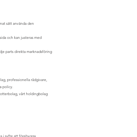
nnat sätt använda den
msida och kan justeras med
edje parts direkta marknadsföring
lag, professionella rådgivare,
 policy.
dotterbolag, vårt holdingbolag
ra i syfte att förebygga