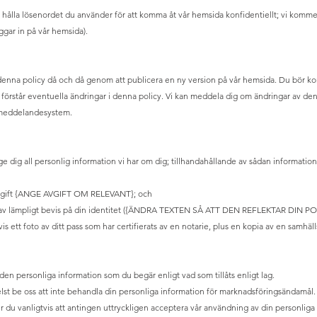
t hålla lösenordet du använder för att komma åt vår hemsida konfidentiellt; vi kommer
ggar in på vår hemsida).
denna policy då och då genom att publicera en ny version på vår hemsida. Du bör ko
 du förstår eventuella ändringar i denna policy. Vi kan meddela dig om ändringar av denn
 meddelandesystem.
ge dig all personlig information vi har om dig; tillhandahållande av sådan informati
avgift {ANGE AVGIFT OM RELEVANT}; och
 av lämpligt bevis på din identitet ({ÄNDRA TEXTEN SÅ ATT DEN REFLEKTAR DIN POL
is ett foto av ditt pass som har certifierats av en notarie, plus en kopia av en samhäl
den personliga information som du begär enligt vad som tillåts enligt lag.
st be oss att inte behandla din personliga information för marknadsföringsändamål.
 du vanligtvis att antingen uttryckligen acceptera vår användning av din personliga 