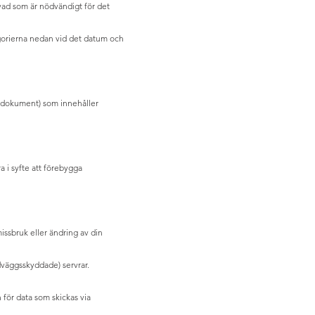
 vad som är nödvändigt för det
egorierna nedan vid det datum och
a dokument) som innehåller
ra i syfte att förebygga
missbruk eller ändring av din
dväggsskyddade) servrar.
 för data som skickas via