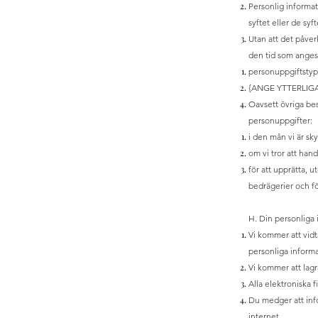
Personlig informat
syftet eller de syf
Utan att det påver
den tid som anges
personuppgiftsty
{ANGE YTTERLIG
Oavsett övriga bes
personuppgifter:
i den mån vi är sky
om vi tror att han
för att upprätta, u
bedrägerier och fö
H. Din personliga 
Vi kommer att vidta
personliga informa
Vi kommer att lagr
Alla elektroniska 
Du medger att info
internet.