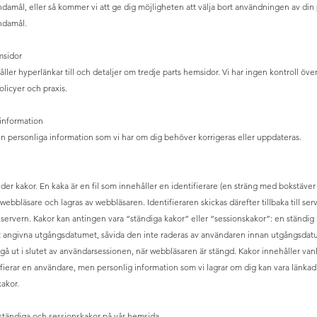
amål, eller så kommer vi att ge dig möjligheten att välja bort användningen av din 
ndamål.
msidor
ler hyperlänkar till och detaljer om tredje parts hemsidor. Vi har ingen kontroll över,
olicyer och praxis.
 information
n personliga information som vi har om dig behöver korrigeras eller uppdateras.
er kakor. En kaka är en fil som innehåller en identifierare (en sträng med bokstäver 
 webbläsare och lagras av webbläsaren. Identifieraren skickas därefter tillbaka till s
 servern. Kakor kan antingen vara “ständiga kakor” eller “sessionskakor”: en ständig
l det angivna utgångsdatumet, såvida den inte raderas av användaren innan utgångsdat
gå ut i slutet av användarsessionen, när webbläsaren är stängd. Kakor innehåller vanl
fierar en användare, men personlig information som vi lagrar om dig kan vara länkad t
kakor.
ständiga och sessionskakor på vår hemsida.