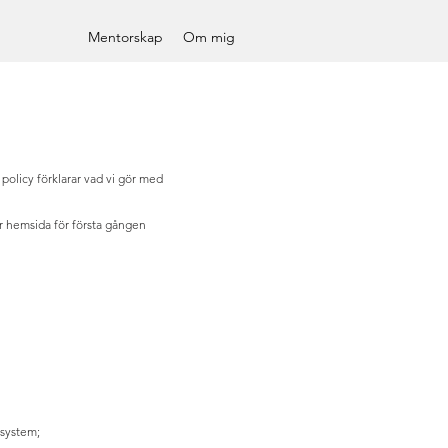
Mentorskap
Om mig
 policy förklarar vad vi gör med
år hemsida för första gången
vsystem;