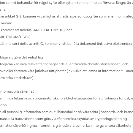
ion som vi behandlar för något syfte eller syften kommer inte att förvaras längre än
tena.
kar artikel G-2, kommer vi vanligtvis att radera personuppgifter som faller inom kat
 nedan:
p kommer att raderas {ANGE DATUM/TID}; och
ARE DATUM/TIDER}.
tämmelser i detta avsnitt G, kommer vi att behålla dokument (inklusive elektronisk
ldiga att göra det enligt lag;
dlingarna kan vara relevanta för pågående eller framtida domstolsförfaranden; och
töva eller försvara våra juridiska rättigheter (inklusive att lämna ut information till and
rminska kreditrisken).
informations säkerhet
 rimliga tekniska och organisatoriska försiktighetsåtgärder för att förhindra förlust, 
tion.
a all personlig information som du tillhandahåller på våra säkra (lösenords- och bran
finansiella transaktioner som görs via vår hemsida skyddas av krypteringsteknologi.
rmationsöverföring via internet i sig är osäkert, och vi kan inte garantera säkerheten