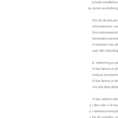
privata meddeland
annan användning
Om du skickar pers
informationen i en
Dina sekretessinst
hemsidans sekrete
Vi kommer inte att
utan ditt uttryckl
E. Utlämning av pe
Vi kan lämna ut di
ombud, leverantöre
Vi kan lämna ut di
och alla dess dott
Vi kan utlämna din
i den mån vi är sky
i samband med påg
för att upprätta, u