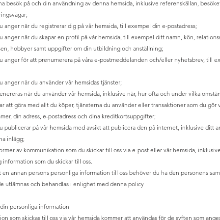
na besök på och din användning av denna hemsida, inklusive referenskällan, besöket
ingsvägar;
 anger när du registrerar dig på vår hemsida, till exempel din e-postadress;
 anger när du skapar en profil på vår hemsida, till exempel ditt namn, kön, relations
essen, hobbyer samt uppgifter om din utbildning och anställning;
u anger för att prenumerera på våra e-postmeddelanden och/eller nyhetsbrev, till e
u anger när du använder vår hemsidas tjänster;
enereras när du använder vår hemsida, inklusive när, hur ofta och under vilka omst
r att göra med allt du köper, tjänsterna du använder eller transaktioner som du gör vi
er, din adress, e-postadress och dina kreditkortsuppgifter;
 publicerar på vår hemsida med avsikt att publicera den på internet, inklusive ditt 
na inlägg;
 former av kommunikation som du skickar till oss via e-post eller vår hemsida, inklusi
 information som du skickar till oss.
 en annan persons personliga information till oss behöver du ha den personens samty
e utlämnas och behandlas i enlighet med denna policy
din personliga information
ion som skickas till oss via vår hemsida kommer att användas för de syften som anges