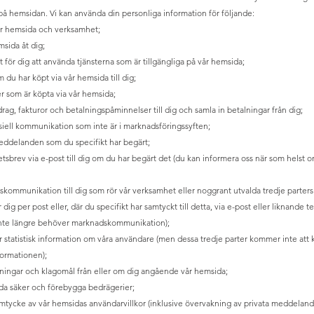
på hemsidan. Vi kan använda din personliga information för följande:
vår hemsida och verksamhet;
msida åt dig;
t för dig att använda tjänsterna som är tillgängliga på vår hemsida;
m du har köpt via vår hemsida till dig;
er som är köpta via vår hemsida;
drag, fakturor och betalningspåminnelser till dig och samla in betalningar från dig;
siell kommunikation som inte är i marknadsföringssyften;
meddelanden som du specifikt har begärt;
hetsbrev via e-post till dig om du har begärt det (du kan informera oss när som helst
skommunikation till dig som rör vår verksamhet eller noggrant utvalda tredje parters
r dig per post eller, där du specifikt har samtyckt till detta, via e-post eller liknande
nte längre behöver marknadskommunikation);
er statistisk information om våra användare (men dessa tredje parter kommer inte att 
formationen);
gningar och klagomål från eller om dig angående vår hemsida;
ida säker och förebygga bedrägerier;
samtycke av vår hemsidas användarvillkor (inklusive övervakning av privata meddelan