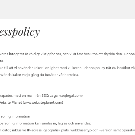
esspolicy
res integritet är väldigt viktig för oss, och vi är fast beslutna att skydda den. Denna
ta.
 till att vi använder kakor i enlighet med villkoren i denna policy när du besöker v
t använda kakor varje gång du besöker vår hemsida.
apades med en mall från SEQ Legal (seqlegal.com)
ebsite Planet (
www.websiteplanet.com
)
rsonlig information
personlig information kan samlas in, lagras och användas:
 dator, inklusive IP-adress, geografisk plats, webbläsartyp och -version samt operati