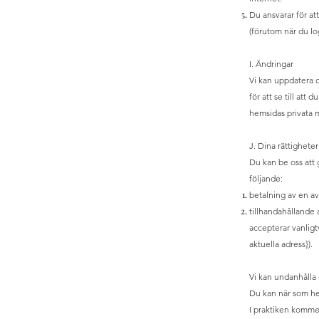
Du ansvarar för at
(förutom när du lo
I. Ändringar
Vi kan uppdatera 
för att se till att
hemsidas privata
J. Dina rättigheter
Du kan be oss att 
följande:
betalning av en 
tillhandahållande
accepterar vanligtv
aktuella adress}).
Vi kan undanhålla 
Du kan när som hel
I praktiken kommer