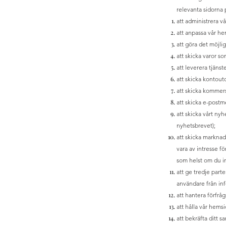
relevanta sidorna 
att administrera 
att anpassa vår he
att göra det möjlig
att skicka varor so
att leverera tjänst
att skicka kontout
att skicka kommer
att skicka e-post
att skicka vårt ny
nyhetsbrevet);
att skicka marknad
vara av intresse fö
som helst om du i
att ge tredje part
användare från in
att hantera förfrå
att hålla vår hems
att bekräfta ditt 