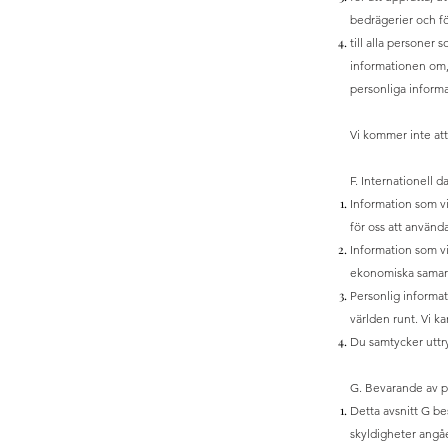
bedrägerier och fö
till alla personer
informationen om, 
personliga inform
Vi kommer inte att
F. Internationell d
Information som vi
för oss att använd
Information som vi
ekonomiska samarb
Personlig informat
världen runt. Vi k
Du samtycker uttryc
G. Bevarande av p
Detta avsnitt G bes
skyldigheter angåe