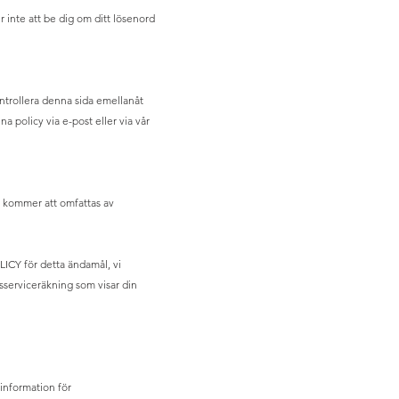
 inte att be dig om ditt lösenord
ntrollera denna sida emellanåt
a policy via e-post eller via vår
on kommer att omfattas av
ICY för detta ändamål, vi
lsserviceräkning som visar din
information för