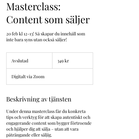
Masterclass:
Content som säljer
20 feb kl 12-13! Så skapar du innehåll som
inte bara syns utan också säljer!
349
svenska
Avslutad
A
349 kr
kronor
v
s
Digitalt via Zoom
l
u
t
a
Beskrivning av tjänsten
d
Under denna masterclass får du konkreta
tips och verktyg för att skapa autentiskt och
engagerande content som bygger förtroende
och hjälper dig att sälja – utan att vara
påträngande eller säljig.