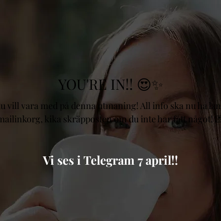
YOU'RE IN!! 😍✨
du vill vara med på denna utmaning! All info ska nu ha lan
mailinkorg, kika skräpposten om du inte har fått något! 
Vi ses i Telegram 7 april!!