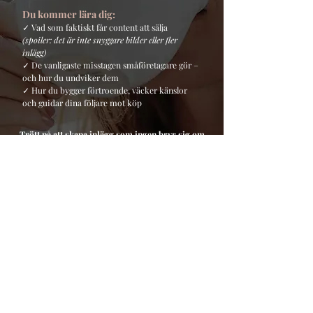
Du kommer lära dig:
✓
Vad som faktiskt får content att sälja
(spoiler: det är inte snyggare bilder eller fler
inlägg)
✓ De vanligaste misstagen småföretagare gör –
och hur du undviker dem
✓ Hur du bygger förtroende, väcker känslor
och guidar dina följare mot köp
Trött på att skapa inlägg som ingen bryr sig om
- trots att du vet att din produkt är grym?
Då är det här Masterclassen för
dig!
👉 Säkra din plats till specialpris
Ps. Det här är ett tillfälligt erbjudande som bara
visas i samband med guiden. Vill du ta nästa steg
direkt?
Då är det här din chans innan priset går
upp igen.