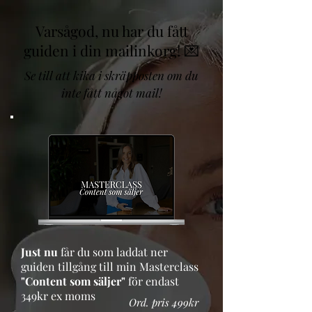
Varsågod, nu har du fått
guiden i din mailinkorg! 💌
Se till att kika i skräpposten om du
inte fått något mail!
Just nu
får du som laddat ner
guiden tillgång till min Masterclass
"Content som säljer"
för endast
349kr ex moms
Ord. pris 499kr