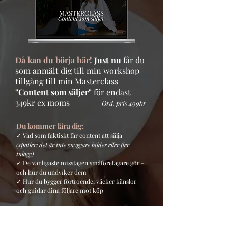
Då kan du börja här!
Just nu
får du
som anmält dig till min workshop
tillgång till min Masterclass
"Content som säljer"
för endast
349kr ex moms
Ord. pris 499kr
Du kommer lära dig:
✓
Vad som faktiskt får content att sälja
(spoiler: det är inte snyggare bilder eller fler
inlägg)
✓ De vanligaste misstagen småföretagare gör –
och hur du undviker dem
✓ Hur du bygger förtroende, väcker känslor
och guidar dina följare mot köp
Trött på att skapa inlägg som ingen bryr sig om
- trots att du vet att din produkt är grym?