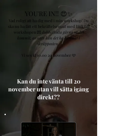
YOU'RE IN!! 😍✨
Vad roligt att ha dig med i min workshop! Du
ska nu ha fått ett bekräftelsemail med länk till
workshopen 💌
dubbelkolla gärna så det
kommit, annars kan det ha hamnat i
skräpposten.
Vi ses kl 10.00 20 november 🩷
Kan du inte vänta till 20
november utan vill sätta igång
direkt??