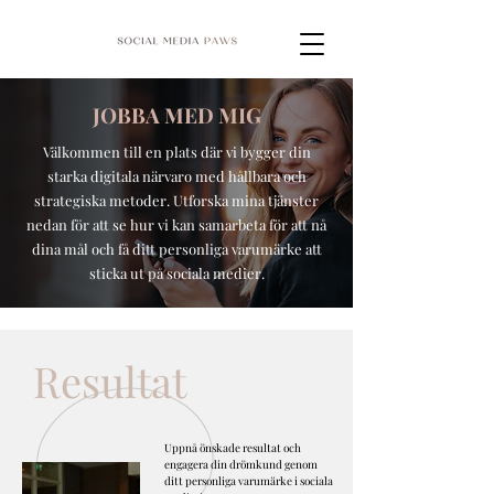
JOBBA MED MIG
Välkommen till en plats där vi bygger din
starka digitala närvaro med hållbara och
strategiska metoder. Utforska mina tjänster
nedan för att se hur vi kan samarbeta för att nå
dina mål och få ditt personliga varumärke att
sticka ut på sociala medier.
Resultat
Uppnå önskade resultat och
engagera din drömkund genom
ditt personliga varumärke i sociala