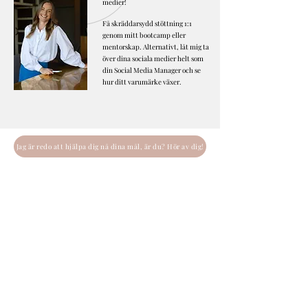
medier!
Få skräddarsydd stöttning 1:1
genom mitt bootcamp eller
mentorskap. Alternativt, låt mig ta
över dina sociala medier helt som
din Social Media Manager och se
hur ditt varumärke växer.
Jag är redo att hjälpa dig nå dina mål, är du? Hör av dig!