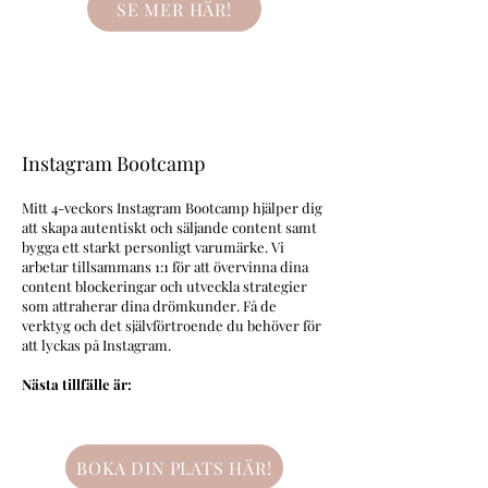
SE MER HÄR!
Instagram Bootcamp
Mitt 4-veckors Instagram Bootcamp hjälper dig
att skapa autentiskt och säljande content samt
bygga ett starkt personligt varumärke. Vi
arbetar tillsammans 1:1 för att övervinna dina
content blockeringar och utveckla strategier
som attraherar dina drömkunder. Få de
verktyg och det självförtroende du behöver för
att lyckas på Instagram.
Nästa tillfälle är:
BOKA DIN PLATS HÄR!