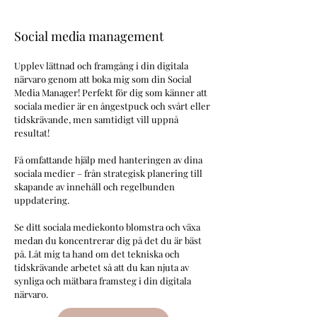
Social media management
Upplev lättnad och framgång i din digitala
närvaro genom att boka mig som din Social
Media Manager! Perfekt för dig som känner att
sociala medier är en ångestpuck och svårt eller
tidskrävande, men samtidigt vill uppnå
resultat!
Få omfattande hjälp med hanteringen av dina
sociala medier – från strategisk planering till
skapande av innehåll och regelbunden
uppdatering.
Se ditt sociala mediekonto blomstra och växa
medan du koncentrerar dig på det du är bäst
på. Låt mig ta hand om det tekniska och
tidskrävande arbetet så att du kan njuta av
synliga och mätbara framsteg i din digitala
närvaro.