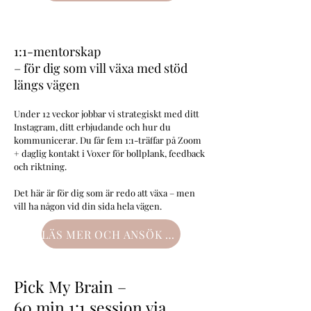
1:1-mentorskap
– för dig som vill växa med stöd
längs vägen
Under 12 veckor jobbar vi strategiskt med ditt
Instagram, ditt erbjudande och hur du
kommunicerar. Du får fem 1:1-träffar på Zoom
+ daglig kontakt i Voxer för bollplank, feedback
och riktning.
Det här är för dig som är redo att växa – men
vill ha någon vid din sida hela vägen.
LÄS MER OCH ANSÖK HÄR!
Pick My Brain –
60 min 1:1 session via