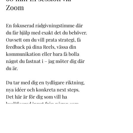
Zoom
En fokuserad rådgivningstimme där
du får hjälp med exakt det du behöver.
Oavsett om du vill prata strategi, få
feedback på dina Reels, vässa din
kommunikation eller bara få bolla
något du fastnat i – jag möter dig där
du är.
Du tar med dig en tydligare riktning,
nya idéer och konkreta next steps.
Det här är för dig som vill ha
kvalificerad input från någon som
verkligen kan Instagram, content och
personligt varumärke – utan att
behöva gå in i ett längre program.