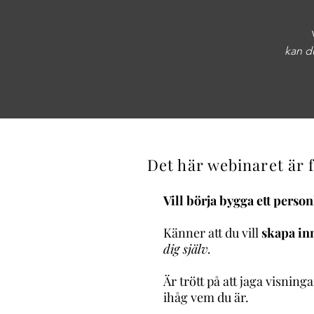
kan du
Det här webinaret är 
Vill börja bygga ett perso
Känner att du vill
skapa in
dig själv.
Är trött på att jaga visning
ihåg vem du är.