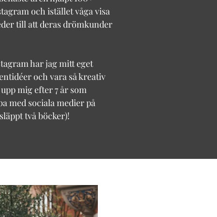
stagram och istället våga visa
leder till att deras drömkunder
stagram har jag mitt eget
tentidéer och vara så kreativ
 upp mig efter 7 år som
ba med sociala medier på
 släppt två böcker)!