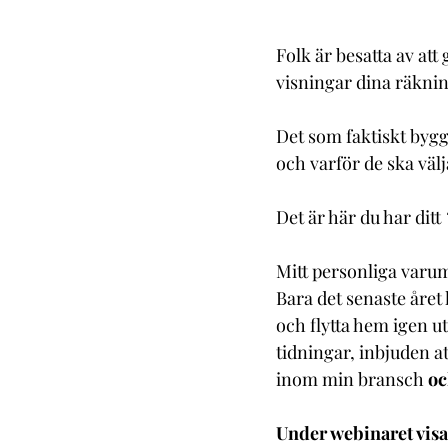
Folk är besatta av att 
visningar dina räkni
Det som faktiskt bygge
och varför de ska välja
Det är här du har dit
Mitt personliga varumä
Bara det senaste året
och flytta hem igen ut
tidningar, inbjuden a
inom min bransch
oc
Under webinaret visar