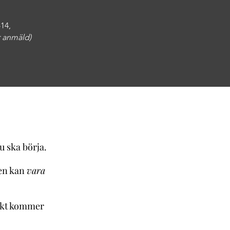
14,
är anmäld)
u ska börja.
gen kan
vara
tiskt kommer