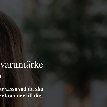
t varumärke
6
ar gissa vad du ska
r kommer till dig.