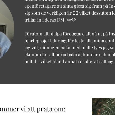
egenföretagare att sluta gissa sig fram på In
sig som de verkligen är 👉🏻 vilket dessutom 
trillar in i deras DM! 👀🩷
Förutom att hjälpa företagare att nå ut på In
hjärteprojekt där jag får testa alla mina con
jag vill, nämligen baka med matte (yes jag sa
ekonom för att börja baka åt hundar och job
heltid - vilket bland annat resulterat i att jag
mmer vi att prata om: