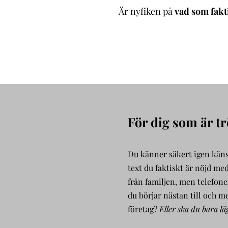
Är nyfiken på
vad som fakt
För dig som är tr
Du känner säkert igen känsla
text du faktiskt är nöjd me
från familjen, men telefone
du börjar nästan till och me
företag?
Eller ska du bara läg