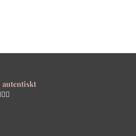
t
autentiskt
🏻✨