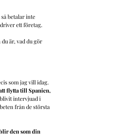
 så betalar inte
river ett företag.
m du är, vad du gör
cis som jag vill idag.
tt flytta till Spanien,
livit intervjuad i
beten från de största
 blir den som din