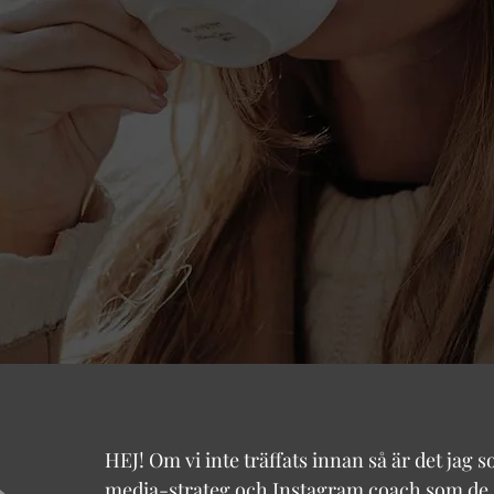
HEJ! Om vi inte träffats innan så är det jag
media-strateg och Instagram coach som de s