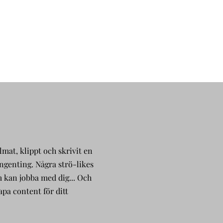
lmat, klippt och skrivit en
ingenting. Några strö-likes
m kan jobba med dig... Och
apa content för ditt