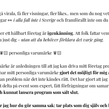
gå virala, få fler visningar, fler likes.. men som du nog vet
ngar 👀
i alla fall inte i Sverige
och framförallt inte om du d
r ett hållbart företag är
igenkänning
. Att folk fattar ve
 just dig -
utan att du behöver förklara det varje gång.
t 🧚🏻 personliga varumärke 🧚🏻
rke är anledningen till att jag kan driva mitt företag pre
 har mitt personliga varumärke
gjort det möjligt för mig a
an problem när det inte kändes rätt. Det har gjort att jag b
tt delta på event som expert, fått förfrågningar om samar
h kunnat lansera program som sålt slut.
 jag hur du gör samma sak: tar plats som dig själv och