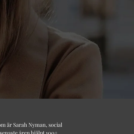
 som är Sarah Nyman, social
enaste åren hjälpt 100+