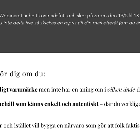
Webinaret är helt kostnadsfritt och sker på zoom den 19/5 kl 13-
 inte delta live så skickas en repris till din mail efteråt (om du 
för dig om du:
nligt varumärke
men inte har en aning om i
vilken ände
d
nehåll som känns enkelt och autentiskt
– där du verkli
ar och istället vill bygga en närvaro som gör att folk fak