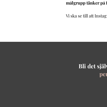
målgrupp tänker på f
Vi ska se till att Ins
Bli det sj
pe