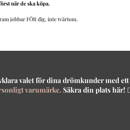
örst när de ska köpa.
tagram jobbar FÖR dig, inte tvärtom.
älvklara valet för dina drömkunder med et
rsonligt varumärke.
Säkra din plats här! 