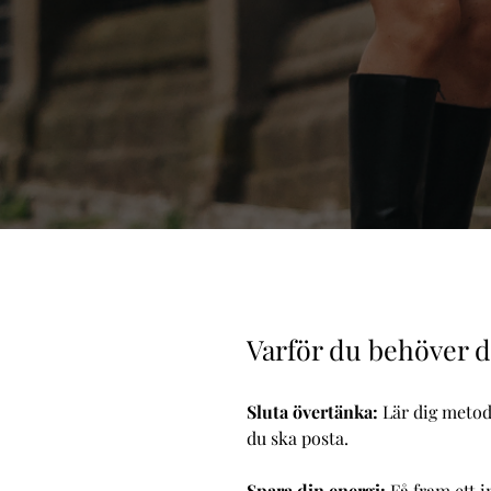
Varför du behöver 
Sluta övertänka:
Lär dig metod
du ska posta.
Spara din energi:
Få fram ett i