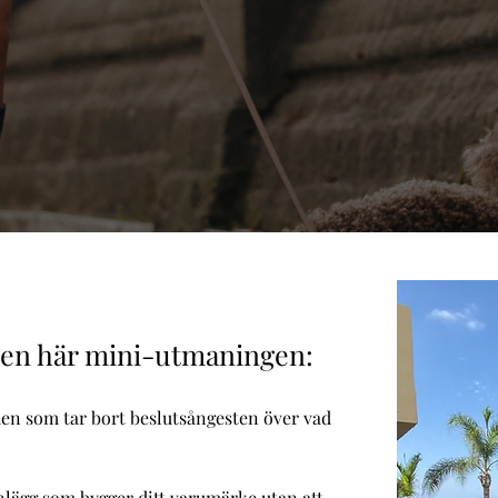
den här mini-utmaningen:
en som tar bort beslutsångesten över vad
nlägg som bygger ditt varumärke utan att