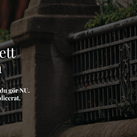
ett
n
 du gör NU.
licerat.