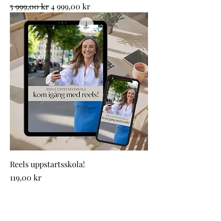
Ordinarie pris
Reapris
5 999,00 kr
4 999,00 kr
Reels uppstartsskola!
Pris
119,00 kr