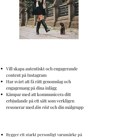
Det här bootcampet är för
dig som:
Vill skapa autentiskt och engagerande
content på Instagram
Har svårt att få rätt genomslag och
engagemang på dina inlägg
Kämpar med att kommunicera ditt
erbjudande på ett sätt som verkligen
resonerar med
din röst
och din målgrupp
Du får konkreta tips på hur du:
Bygger ett starkt personligt varumärke på