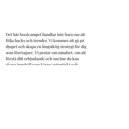
Vad du får ut av detta
kostnadsfria bootcamp:
Det här bootcampet handlar inte bara om att
följa hacks och trender. Vi kommer att gå på
djupet och skapa en långsiktig strategi för dig
som företagare. Vi pratar om mindset, om att
förstå ditt erbjudande och om hur du kan
skapa innehåll som känns autentiskt och
relevant för din målgrupp. Du får med dig
verktyg för att våga utmana ditt mindset med
att posta dagligen i sociala medier.
Vill du sluta tvivla på dig själv och slaviskt
hoppa på trender i hopp på snabba resultat
och istället bygga något som är hållbart på
lång sikt? Då ska du signa upp dig på det här
bootcampet direkt!
Anmälan för det här