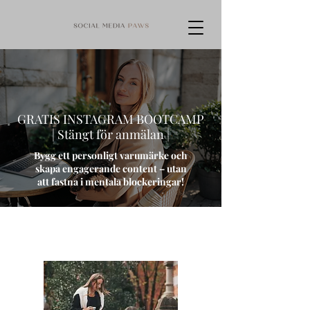
GRATIS INSTAGRAM BOOTCAMP
| Stängt för anmälan |
Bygg ett personligt varumärke och
skapa engagerande content – utan
att fastna i mentala blockeringar!
Anmälan för det här
bootcampet är nu stängt 🩷