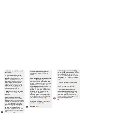
Vad tidigare deltagare av mitt
fyra veckors
bootcamp
säger:
(som det här kostnadsfria fyra dagars bootcampet bygger
på)